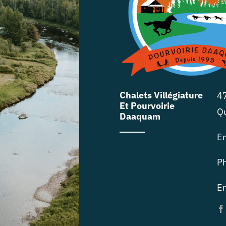
Chalets Villégiature
47
Et Pourvoirie
Q
Daaquam
E
P
En