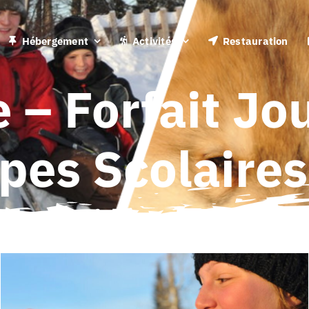
Hébergement
Activités
Restauration
 – Forfait Jo
pes Scolaires