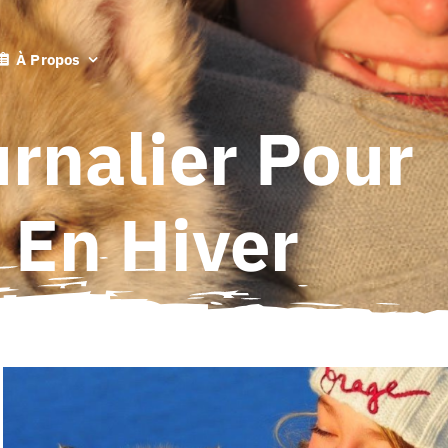
À Propos
urnalier Pour
 En Hiver