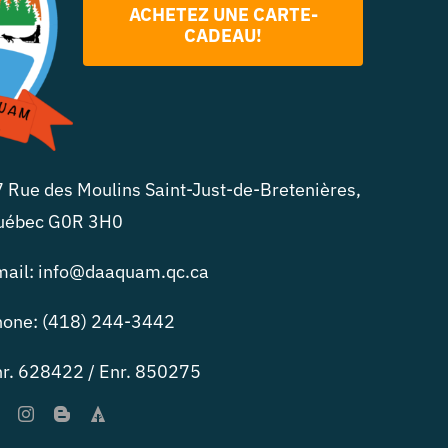
ACHETEZ UNE CARTE-
CADEAU!
 Rue des Moulins Saint-Just-de-Bretenières,
uébec G0R 3H0
mail: info@daaquam.qc.ca
hone: (418) 244-3442
r. 628422 / Enr. 850275