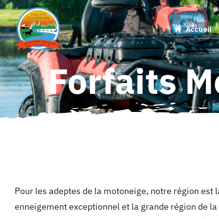
Passer
au
Accueil
contenu
Forfaits M
Pour les adeptes de la motoneige, notre région est l
enneigement exceptionnel et la grande région de la