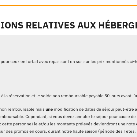
IONS RELATIVES AUX HÉBER
pour ceux en forfait avec repas sont en sus sur les prix mentionnés ci
la réservation et le solde non remboursable payable 30 jours avant l’a
st non remboursable mais
une
modification de dates de séjour peut-être 
n remboursable. Cependant, si vous devez annuler le séjour pour cause de
ec cette personne) le et/ou les montants prélevés deviendront une note de
sur des promos en cours, durant notre haute saison (période des Fêtes, v