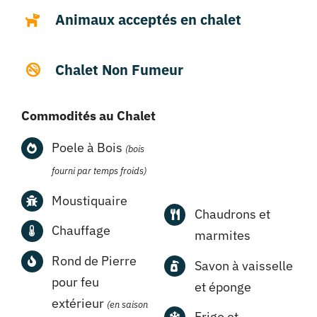
Animaux acceptés en chalet
Chalet Non Fumeur
Commodités au Chalet
Poele à Bois
(bois
fourni par temps froids)
Moustiquaire
Chaudrons et
Chauffage
marmites
Rond de Pierre
Savon à vaisselle
pour feu
et éponge
extérieur
(en saison
Frigo et