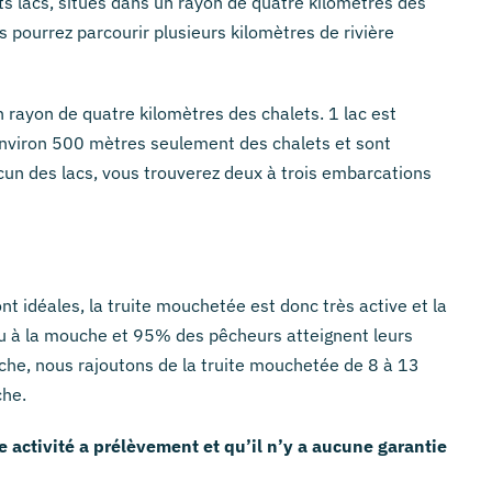
ts lacs, situés dans un rayon de quatre kilomètres des
s pourrez parcourir plusieurs kilomètres de rivière
un rayon de quatre kilomètres des chalets. 1 lac est
 environ 500 mètres seulement des chalets et sont
un des lacs, vous trouverez deux à trois embarcations
nt idéales, la truite mouchetée est donc très active et la
e ou à la mouche et 95% des pêcheurs atteignent leurs
îche, nous rajoutons de la truite mouchetée de 8 à 13
che.
e activité a prélèvement et qu’il n’y a aucune garantie