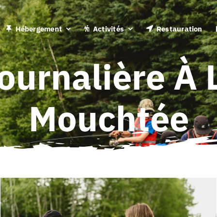
Hébergement
Activités
Restauration
ournalière À L
Mouchtée