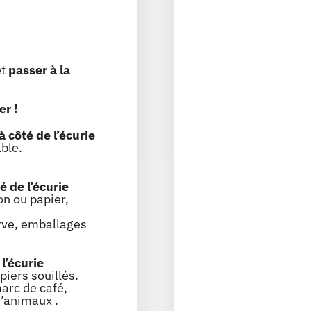
t
passer à la
r !
à côté de l’écurie
able.
é de l’écurie
n ou papier,
erve, emballages
 l’écurie
apiers souillés.
marc de café,
d’animaux
.