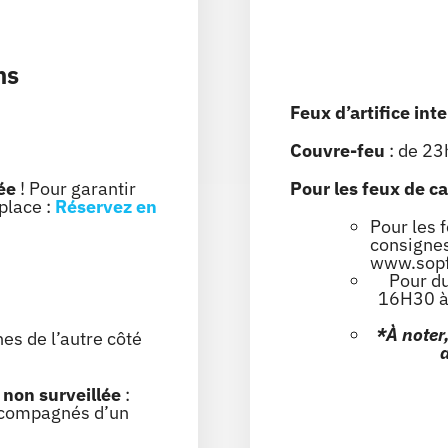
ns
Feux d’artifice inte
Couvre-feu
: de 23
ée
! Pour garantir
Pour les feux de 
place :
Réservez en
Pour les 
consignes
www.sopfe
Pour du
16H30
à
*À noter
es de l’autre côté
a
 non surveillée
:
accompagnés
d’un