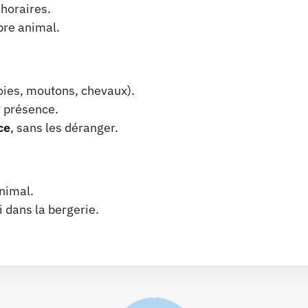
 horaires.
opre animal.
oies, moutons, chevaux).
r présence.
ce
, sans les déranger.
animal.
 dans la bergerie.