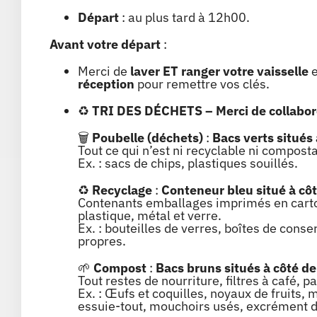
Départ
: au plus tard à 12h00.
Avant votre départ
:
Merci de
laver ET ranger votre vaisselle
e
réception
pour remettre vos clés.
♻️
TRI DES DÉCHETS – Merci de collabore
🗑️
Poubelle (déchets)
:
Bacs verts situés
Tout ce qui n’est ni recyclable ni compost
Ex. : sacs de chips, plastiques souillés.
♻️
Recyclage
:
Conteneur bleu situé
à côt
Contenants emballages imprimés en carto
plastique, métal et verre.
Ex. : bouteilles de verres, boîtes de cons
propres.
🌱
Compost
:
Bacs bruns situés
à côté de
Tout restes de nourriture, filtres à café, p
Ex. : Œufs et coquilles, noyaux de fruits, 
essuie-tout,
mouchoirs usés, excrément 