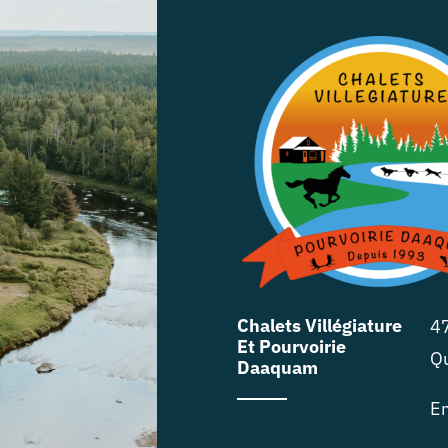
Chalets Villégiature
47
Et Pourvoirie
Q
Daaquam
E