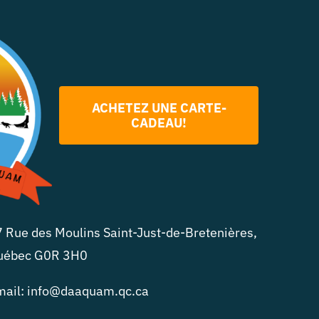
ACHETEZ UNE CARTE-
CADEAU!
 Rue des Moulins Saint-Just-de-Bretenières,
uébec G0R 3H0
mail: info@daaquam.qc.ca