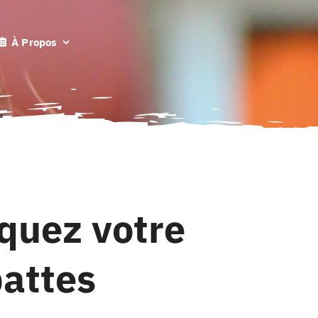
À Propos
quez votre
pattes