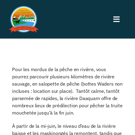
Passer
au
Toggle
contenu
Naviga
Accueil
Hébergement
Pour les mordus de la pêche en rivière, vous
pourrez parcourir plusieurs kilomètres de rivière
Activités
sauvage, en salopette de pêche (bottes Waders non
incluses : location sur place). Tantôt calme, tantôt
parsemée de rapides, la rivière Daaquam offre de
Restauration
nombreux lieux de prédilection pour pêcher la truite
mouchetée jusqu’à la fin juin.
À Propos
À partir de la mi-juin, le niveau d’eau de la rivière
baisse et les maskinongés la remontent, tandis que