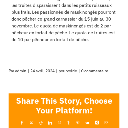
les truites disparaissent dans les petits ruisseaux
plus frais. Les passionnés de maskinongés pourront
donc pêcher ce grand carnassier du 15 juin au 30
novembre. Le quota de maskinongés est de 2 par
pêcheur en forfait de pêche. Le quota de truites est
de 10 par pêcheur en forfait de pêche.
Par
admin
|
24 avril, 2024
|
pourvoirie
|
0 commentaire
Share This Story, Choose
Your Platform!
Facebook
X
Reddit
LinkedIn
WhatsApp
Tumblr
Pinterest
Vk
Xing
Email