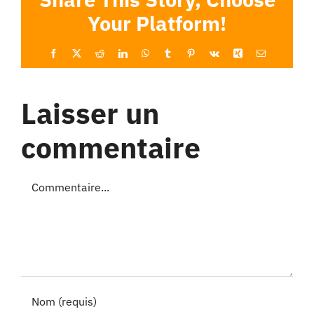
Your Platform!
Facebook
X
Reddit
LinkedIn
WhatsApp
Tumblr
Pinterest
Vk
Xing
Email
Laisser un
commentaire
Commentaire