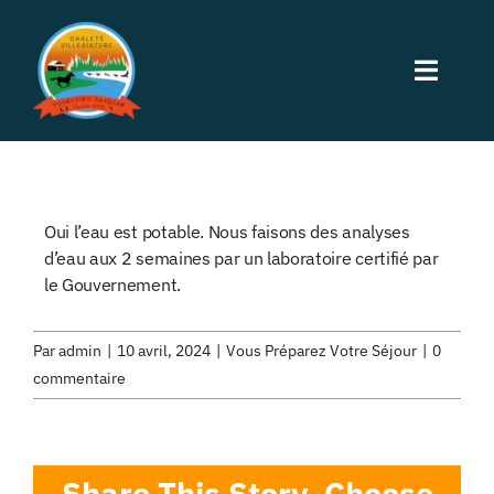
Passer
au
Toggle
contenu
Naviga
Accueil
Hébergement
Oui l’eau est potable. Nous faisons des analyses
d’eau aux 2 semaines par un laboratoire certifié par
le Gouvernement.
Activités
Par
admin
|
10 avril, 2024
|
Vous Préparez Votre Séjour
|
0
Restauration
commentaire
À Propos
Share This Story, Choose