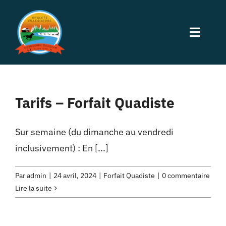
Passer
au
Toggle
contenu
Naviga
Accueil
Tarifs – Forfait Quadiste
Hébergement
Sur semaine (du dimanche au vendredi
Activités
inclusivement) : En [...]
Restauration
Par
admin
|
24 avril, 2024
|
Forfait Quadiste
|
0 commentaire
Lire la suite
À Propos