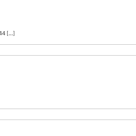
 [...]