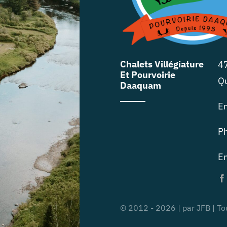
Chalets Villégiature
47
Et Pourvoirie
Q
Daaquam
E
P
En
© 2012 - 2026 | par JFB | To